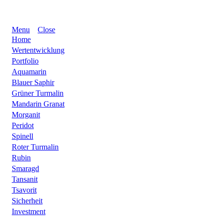
Menu
Close
Home
Wertentwicklung
Portfolio
Aquamarin
Blauer Saphir
Grüner Turmalin
Mandarin Granat
Morganit
Peridot
Spinell
Roter Turmalin
Rubin
Smaragd
Tansanit
Tsavorit
Sicherheit
Investment